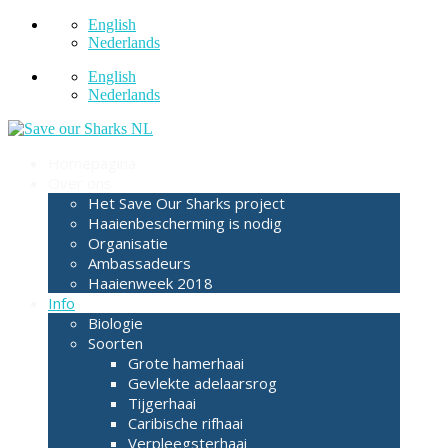
English
Nederlands
English
Nederlands
Homepagina
Over ons
Het Save Our Sharks project
Haaienbescherming is nodig
Organisatie
Ambassadeurs
Haaienweek 2018
Info
Biologie
Soorten
Grote hamerhaai
Gevlekte adelaarsrog
Tijgerhaai
Caribische rifhaai
Verpleegsterhaai