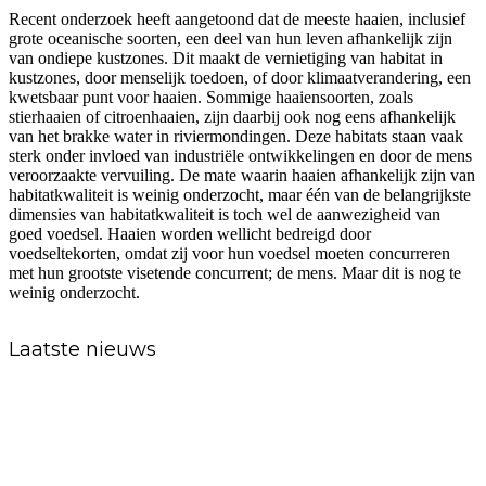
Recent onderzoek heeft aangetoond dat de meeste haaien, inclusief
grote oceanische soorten, een deel van hun leven afhankelijk zijn
van ondiepe kustzones. Dit maakt de vernietiging van habitat in
kustzones, door menselijk toedoen, of door klimaatverandering, een
kwetsbaar punt voor haaien. Sommige haaiensoorten, zoals
stierhaaien of citroenhaaien, zijn daarbij ook nog eens afhankelijk
van het brakke water in riviermondingen. Deze habitats staan vaak
sterk onder invloed van industriële ontwikkelingen en door de mens
veroorzaakte vervuiling. De mate waarin haaien afhankelijk zijn van
habitatkwaliteit is weinig onderzocht, maar één van de belangrijkste
dimensies van habitatkwaliteit is toch wel de aanwezigheid van
goed voedsel. Haaien worden wellicht bedreigd door
voedseltekorten, omdat zij voor hun voedsel moeten concurreren
met hun grootste visetende concurrent; de mens. Maar dit is nog te
weinig onderzocht.
Laatste nieuws
Haaienexpeditie naar Saba Bank
Save Our Sharks lanceert SOS