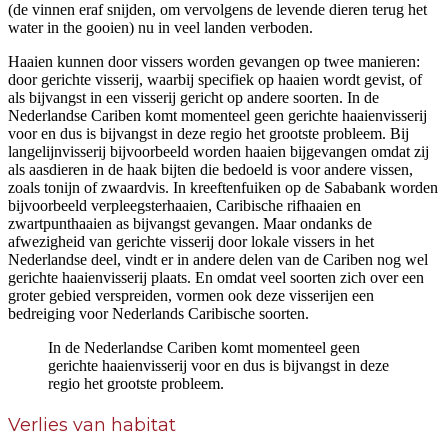
(de vinnen eraf snijden, om vervolgens de levende dieren terug het
water in the gooien) nu in veel landen verboden.
Haaien kunnen door vissers worden gevangen op twee manieren:
door gerichte visserij, waarbij specifiek op haaien wordt gevist, of
als bijvangst in een visserij gericht op andere soorten. In de
Nederlandse Cariben komt momenteel geen gerichte haaienvisserij
voor en dus is bijvangst in deze regio het grootste probleem. Bij
langelijnvisserij bijvoorbeeld worden haaien bijgevangen omdat zij
als aasdieren in de haak bijten die bedoeld is voor andere vissen,
zoals tonijn of zwaardvis. In kreeftenfuiken op de Sababank worden
bijvoorbeeld verpleegsterhaaien, Caribische rifhaaien en
zwartpunthaaien as bijvangst gevangen. Maar ondanks de
afwezigheid van gerichte visserij door lokale vissers in het
Nederlandse deel, vindt er in andere delen van de Cariben nog wel
gerichte haaienvisserij plaats. En omdat veel soorten zich over een
groter gebied verspreiden, vormen ook deze visserijen een
bedreiging voor Nederlands Caribische soorten.
In de Nederlandse Cariben komt momenteel geen
gerichte haaienvisserij voor en dus is bijvangst in deze
regio het grootste probleem.
Verlies van habitat