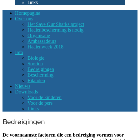
Links
Homepagina
Over ons
Het Save Our Sharks project
Haaienbescherming is nodig
Organisatie
Ambassadeurs
Haaienweek 2018
Info
Biologie
Soorten
Bedreigingen
Bescherming
Eilanden
Nieuws
Downloads
Voor de kinderen
Voor de pers
Links
Bedreigingen
De voornaamste factoren die een bedreiging vormen voor