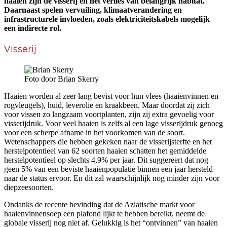
haaien zijn de visserij en het verlies van belangrijk habitat.
Daarnaast spelen vervuiling, klimaatverandering en
infrastructurele invloeden, zoals elektriciteitskabels mogelijk
een indirecte rol.
Visserij
Foto door Brian Skerry
Haaien worden al zeer lang bevist voor hun vlees (haaienvinnen en
rogvleugels), huid, leverolie en kraakbeen. Maar doordat zij zich
voor vissen zo langzaam voortplanten, zijn zij extra gevoelig voor
visserijdruk. Voor veel haaien is zelfs al een lage visserijdruk genoeg
voor een scherpe afname in het voorkomen van de soort.
Wetenschappers die hebben gekeken naar de visserijsterfte en het
herstelpotentieel van 62 soorten haaien schatten het gemiddelde
herstelpotentieel op slechts 4,9% per jaar. Dit suggereert dat nog
geen 5% van een beviste haaienpopulatie binnen een jaar hersteld
naar de status ervoor. En dit zal waarschijnlijk nog minder zijn voor
diepzeesoorten.
Ondanks de recente bevinding dat de Aziatische markt voor
haaienvinnensoep een plafond lijkt te hebben bereikt, neemt de
globale visserij nog niet af. Gelukkig is het “ontvinnen” van haaien