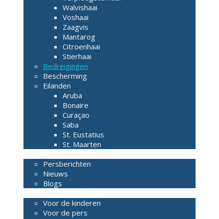
Walvishaai
Voshaai
Zaagvis
Mantarog
Citroenhaai
Stierhaai
Bedreigingen
Bescherming
Eilanden
Aruba
Bonaire
Curaçao
Saba
St. Eustatius
St. Maarten
Nieuws
Persberichten
Nieuws
Blogs
Downloads
Voor de kinderen
Voor de pers